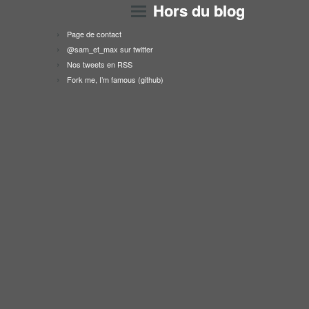
Hors du blog
Page de contact
@sam_et_max sur twitter
Nos tweets en RSS
Fork me, I’m famous (github)