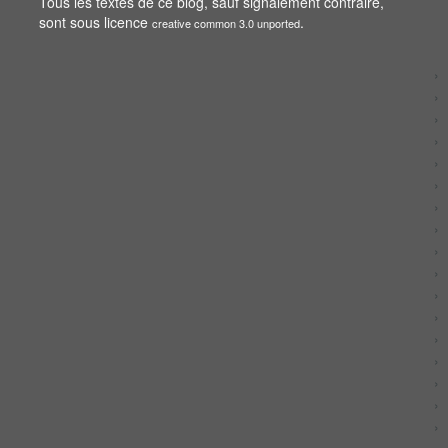
Tous les textes de ce blog, sauf signalement contraire,
sont sous licence
.
creative common 3.0 unported