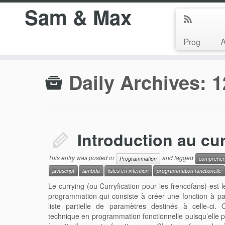
Sam & Max
Prog
Daily Archives:
1
Introduction au cu
This entry was posted in
and tagged
Programmation
comprehens
javascript
lambda
listes en intention
programmation functionelle
Le currying (ou Curryfication pour les frencofans) es
programmation qui consiste à créer une fonction à par
liste partielle de paramètres destinés à celle-ci
technique en programmation fonctionnelle puisqu’elle 