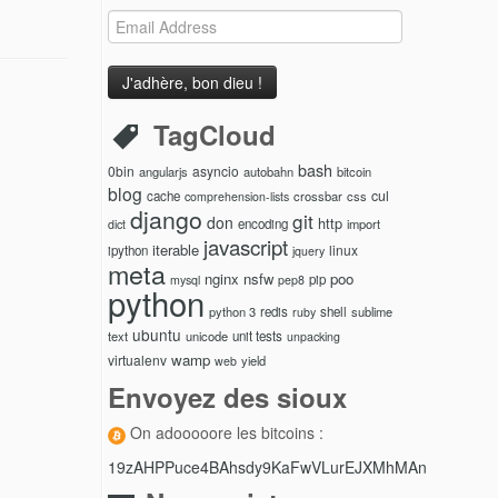
Email
Address
TagCloud
bash
0bin
asyncio
angularjs
autobahn
bitcoin
blog
cul
cache
crossbar
css
comprehension-lists
django
git
don
http
encoding
import
dict
javascript
iterable
linux
ipython
jquery
meta
nginx
nsfw
poo
pip
mysql
pep8
python
python 3
redis
shell
sublime
ruby
ubuntu
text
unicode
unit tests
unpacking
wamp
virtualenv
yield
web
Envoyez des sioux
On adooooore les bitcoins :
19zAHPPuce4BAhsdy9KaFwVLurEJXMhMAn