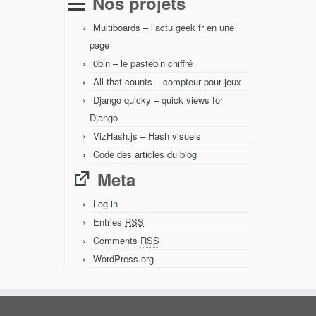
Nos projets
Multiboards – l’actu geek fr en une
page
0bin – le pastebin chiffré
All that counts – compteur pour jeux
Django quicky – quick views for
Django
VizHash.js – Hash visuels
Code des articles du blog
Meta
Log in
Entries
RSS
Comments
RSS
WordPress.org