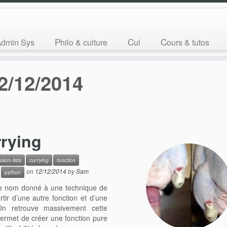
Admin Sys
Philo & culture
Cul
Cours & tutos
2/12/2014
rrying
ion-lists
currying
fonction
on
12/12/2014
by
Sam
python
t le nom donné à une technique de
tir d’une autre fonction et d’une
. On retrouve massivement cette
permet de créer une fonction pure