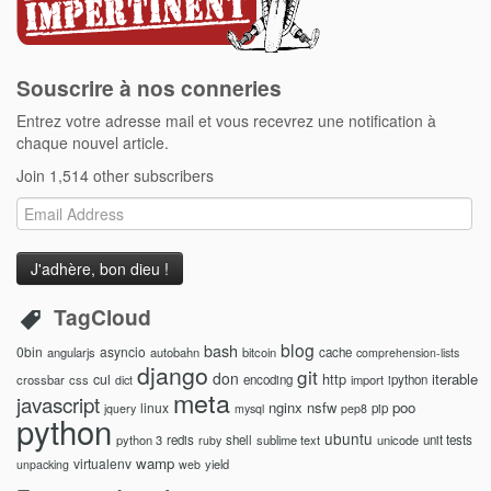
Souscrire à nos conneries
Entrez votre adresse mail et vous recevrez une notification à
chaque nouvel article.
Join 1,514 other subscribers
Email
Address
TagCloud
blog
bash
0bin
asyncio
angularjs
autobahn
bitcoin
cache
comprehension-lists
django
git
don
http
iterable
cul
crossbar
css
encoding
import
ipython
dict
meta
javascript
nginx
nsfw
poo
linux
pip
jquery
mysql
pep8
python
ubuntu
python 3
redis
shell
sublime text
unicode
unit tests
ruby
wamp
virtualenv
yield
unpacking
web