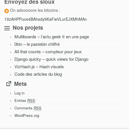
Envoyez des sioux
On adooooore les bitcoins :
19zAHPPuce4BAhsdy9KaFwVLurEJXMhMAn
Nos projets
Multiboards – l’actu geek fr en une page
0bin – le pastebin chiffré
All that counts – compteur pour jeux
Django quicky – quick views for Django
VizHash.js – Hash visuels
Code des articles du blog
Meta
Log in
Entries
RSS
Comments
RSS
WordPress.org