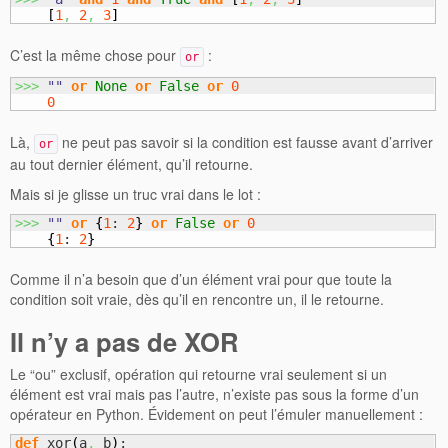
[
1
,
2
,
3
]
C’est la même chose pour
:
or
>>>
""
or
None
or
False
or
0
0
Là,
ne peut pas savoir si la condition est fausse avant d’arriver
or
au tout dernier élément, qu’il retourne.
Mais si je glisse un truc vrai dans le lot :
>>>
""
or
{
1
: 
2
}
or
False
or
0
{
1
: 
2
}
Comme il n’a besoin que d’un élément vrai pour que toute la
condition soit vraie, dès qu’il en rencontre un, il le retourne.
Il n’y a pas de XOR
Le “ou” exclusif, opération qui retourne vrai seulement si un
élément est vrai mais pas l’autre, n’existe pas sous la forme d’un
opérateur en Python. Évidement on peut l’émuler manuellement :
def
 xor
(
a
,
 b
)
:
