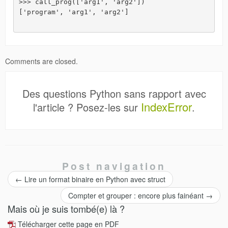
>>> call_prog(['arg1', 'arg2'])

['program', 'arg1', 'arg2']

Comments are closed.
Des questions Python sans rapport avec
IndexError
l'article ? Posez-les sur
.
Post navigation
←
Lire un format binaire en Python avec struct
Compter et grouper : encore plus fainéant
→
Mais où je suis tombé(e) là ?
Télécharger cette page en PDF