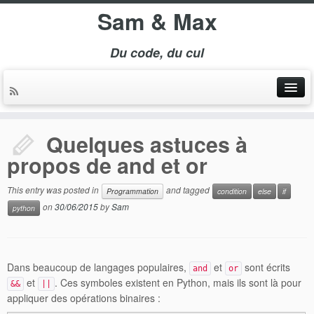
Sam & Max
Du code, du cul
Quelques astuces à
propos de and et or
This entry was posted in
and tagged
Programmation
condition
else
if
on
30/06/2015
by
Sam
python
Dans beaucoup de langages populaires,
et
sont écrits
and
or
et
. Ces symboles existent en Python, mais ils sont là pour
&&
||
appliquer des opérations binaires :