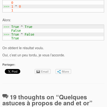
0
>>>
1
 ^ 
0
1
Alors:
>>>
True
 ^ 
True
False
>>>
True
 ^ 
False
True
On obtient le résultat voulu.
Oui, c’est un peu tordu, je vous l’accorde.
Partager:
Email
More
19 thoughts on “
Quelques
astuces à propos de and et or
”