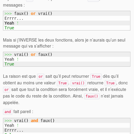
messages :
>>>
 faux
(
)
or
 vrai
(
)
Yeah
!
True
Mais si j’INVERSE les deux fonctions, alors je n’aurais qu’un seul
message qui va s’afficher :
>>>
 vrai
(
)
or
 faux
(
)
Yeah 
!
True
La raison est que
sait qu’il peut retourner
dès qu’il
or
True
obtient au moins une valeur
.
retourne
, donc
True
vrai()
True
sait que tout la condition sera forcément vraie, et il n’exécute
or
pas le code du reste de la condition. Ainsi,
n’est jamais
faux()
appelée.
fait pareil :
and
>>>
 vrai
(
)
and
 faux
(
)
Yeah 
!