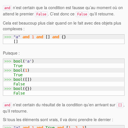
n’est certain que la condition est fausse qu’au moment où on
and
attend le premier
. C’est donc ce
qu’il retourne.
False
False
Cela est beaucoup plus clair quand on le fait avec des objets plus
complexes :
>>>
"a"
and
1
and
[
]
and
{
}
[
]
Puisque :
>>>
bool
(
'a'
)
True
>>>
bool
(
1
)
True
>>>
bool
(
[
]
)
False
>>>
bool
(
{
}
)
False
n’est certain du résultat de la condition qu’en arrivant sur
,
and
[]
qu’il retourne.
Si tous les éléments sont vrais, il va donc prendre le dernier :
>>>
"a"
and
1
and
True
and
[
1
,
2
,
3
]