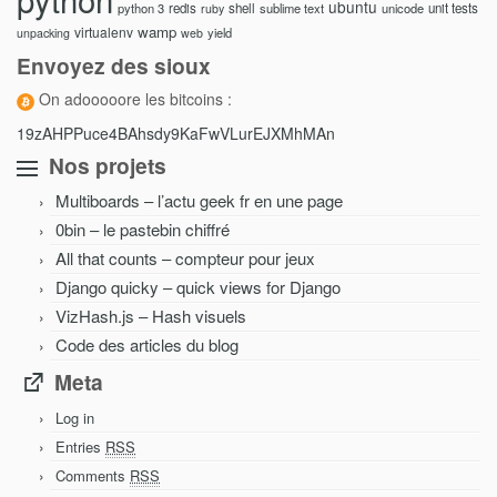
ubuntu
python 3
redis
shell
sublime text
unicode
unit tests
ruby
wamp
virtualenv
yield
unpacking
web
Envoyez des sioux
On adooooore les bitcoins :
19zAHPPuce4BAhsdy9KaFwVLurEJXMhMAn
Nos projets
Multiboards – l’actu geek fr en une page
0bin – le pastebin chiffré
All that counts – compteur pour jeux
Django quicky – quick views for Django
VizHash.js – Hash visuels
Code des articles du blog
Meta
Log in
Entries
RSS
Comments
RSS