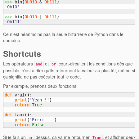
>>>
 bin
(
0b010
 & 
0b111
)
'0b10'
>>>
 bin
(
0b010
 | 
0b111
)
'0b111'
Ce n’est néanmoins pas la seule bizarrerie de Python dans le
domaine.
Shortcuts
Les opérateurs
et
court-circuitent les conditions dès que
and
or
possible, c’est à dire qu’ils retournent la valeur au plus tôt, même si
ça signifie ne pas exécuter tout le code.
Par exemple, prenons deux fonctions:
def
 vrai
(
)
:

print
(
'Yeah !'
)
return
True
def
 faux
(
)
:

print
(
'Errrr...'
)
return
False
Si je fais un
dessus, ça va me retourner
, et afficher deux
or
True