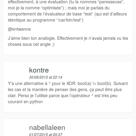
effectivement, à une évaluation (tu la nommes “paresseuse”,
moi je la nomme “optimisée”) ; mais moi je parlais du
comportement de l’évaluateur de base “test” (qui est d’ailleurs
identique au programme “/usr/bin/test”)
@entwanne
J’aime bien ton analogie. Effectivement je n’avais jamais vu les
choses sous cet angle ;)
kontre
30/06/2015 at 22:14
Y’a une alternative à ^ pour le XOR: bool(a) != bool(b). Suivant
les cas et la manière de penser des gens, ça peut être plus
clair. Perso je l’utilise parce que l’opérateur ^ est très peu
courant en python
nabellaleen
01/07/2015 at 05:37