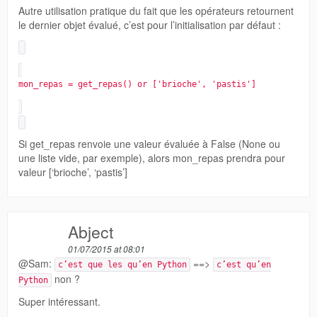
Autre utilisation pratique du fait que les opérateurs retournent
le dernier objet évalué, c’est pour l’initialisation par défaut :
mon_repas = get_repas() or ['brioche', 'pastis']
Si get_repas renvoie une valeur évaluée à False (None ou
une liste vide, par exemple), alors mon_repas prendra pour
valeur [‘brioche’, ‘pastis’]
Abject
01/07/2015 at 08:01
@Sam:
==>
c’est que les qu’en Python
c’est qu’en
non ?
Python
Super intéressant.