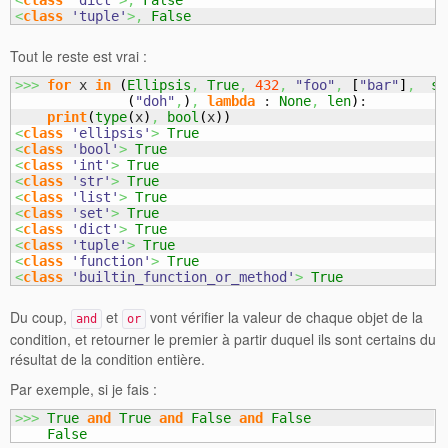
<
class
'dict'
>,
False
<
class
'tuple'
>,
False
Tout le reste est vrai :
>>>
for
 x 
in
(
Ellipsis
,
True
,
432
,
"foo"
,
[
"bar"
]
,
se
(
"doh"
,
)
,
lambda
 : 
None
,
len
)
:

print
(
type
(
x
)
,
bool
(
x
)
)
<
class
'ellipsis'
>
True
<
class
'bool'
>
True
<
class
'int'
>
True
<
class
'str'
>
True
<
class
'list'
>
True
<
class
'set'
>
True
<
class
'dict'
>
True
<
class
'tuple'
>
True
<
class
'function'
>
True
<
class
'builtin_function_or_method'
>
True
Du coup,
et
vont vérifier la valeur de chaque objet de la
and
or
condition, et retourner le premier à partir duquel ils sont certains du
résultat de la condition entière.
Par exemple, si je fais :
>>>
True
and
True
and
False
and
False
False