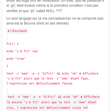
éviter les bugs lors de l’évaluation. En effet, que se passerait-il
si
était évalué même si la première condition n’est pas
pt
vérifiée et que “pt” vallait NULL ???
Le seul langage qui (à ma connaissance) ne se comporte pas
ainsi est le Bourne shell (et ses dérivés)
#!/bin/bash
fct() {
echo "i'm fct" >&2
echo "true"
}
test -z "eee" -a -n "$(fct)" && echo "ok" # Affichera
"i'm fct" alors que le test -z "eee" étant faux,
l'expression est définitivement fausse
test -n "eee" -o -n "$(fct)" && echo "ok" # Affichera
là encore "i'm fct" alors que le test -n "eee" étant
vrai, l'expression est définitivement vraie (et