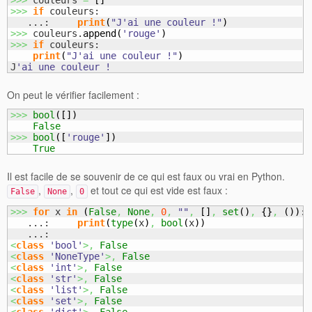
>>>
 couleurs 
=
[
]
>>>
if
 couleurs:

   ...:     
print
(
"J'ai une couleur !"
)
>>>
 couleurs.
append
(
'rouge'
)
>>>
if
 couleurs:

print
(
"J'ai une couleur !"
)
J
'ai une couleur !
On peut le vérifier facilement :
>>>
bool
(
[
]
)
False
>>>
bool
(
[
'rouge'
]
)
True
Il est facile de se souvenir de ce qui est faux ou vrai en Python.
,
,
et tout ce qui est vide est faux :
False
None
0
>>>
for
 x 
in
(
False
,
None
,
0
,
""
,
[
]
,
set
(
)
,
{
}
,
(
)
)
:

   ...:     
print
(
type
(
x
)
,
bool
(
x
)
)
<
class
'bool'
>,
False
<
class
'NoneType'
>,
False
<
class
'int'
>,
False
<
class
'str'
>,
False
<
class
'list'
>,
False
<
class
'set'
>,
False