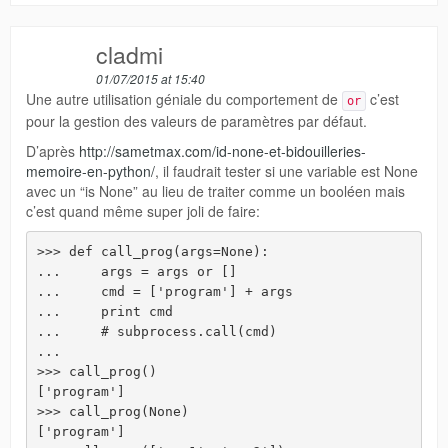
cladmi
01/07/2015 at 15:40
Une autre utilisation géniale du comportement de
c’est
or
pour la gestion des valeurs de paramètres par défaut.
D’après
http://sametmax.com/id-none-et-bidouilleries-
memoire-en-python/
, il faudrait tester si une variable est None
avec un “is None” au lieu de traiter comme un booléen mais
c’est quand même super joli de faire:
>>> def call_prog(args=None):

...     args = args or []

...     cmd = ['program'] + args

...     print cmd

...     # subprocess.call(cmd)

... 

>>> call_prog()

['program']

>>> call_prog(None)

['program']
