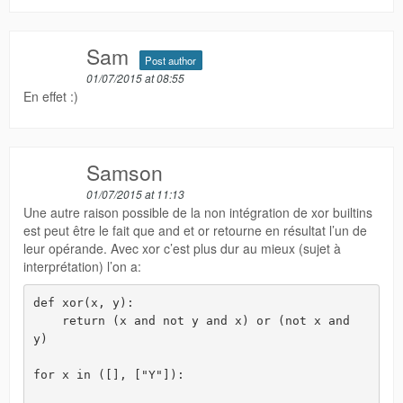
Sam
Post author
01/07/2015 at 08:55
En effet :)
Samson
01/07/2015 at 11:13
Une autre raison possible de la non intégration de xor builtins
est peut être le fait que and et or retourne en résultat l’un de
leur opérande. Avec xor c’est plus dur au mieux (sujet à
interprétation) l’on a:
def xor(x, y):

    return (x and not y and x) or (not x and 
y)

for x in ([], ["Y"]):
