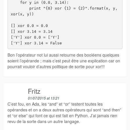
    for y in (0.0, 3.14):

        print "{0} xor {1} = {2}".format(x, y, 
xor(x, y))

[] xor 0.0 = 0.0

[] xor 3.14 = 3.14

['Y'] xor 0.0 = ['Y']

Bon l’opérateur not lui aussi retourne des booléens quelques
soient l’opérande ; mais c’est peut être une explication car on
pourrait vouloir d’autres politique de sortie pour xor!!!
Fritz
01/07/2015 at 13:21
C’est fou, en Ada, les “and” et “or” testent toutes les
opérandes et on a deux autres opérateurs qui sont “and then”
et “or else” qui font ce qui est fait en Python. J’ai jamais rien
revu de la sorte dans un autre langage.