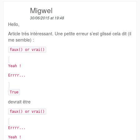
Migwel
30/06/2015 at 19:48
Hello,
Article très intéressant. Une petite erreur s’est glissé cela dit (il
me semble) :
faux() or vrai()
Yeah !
Errrr...
True
devrait être
faux() or vrai()
Errrr...
Yeah !