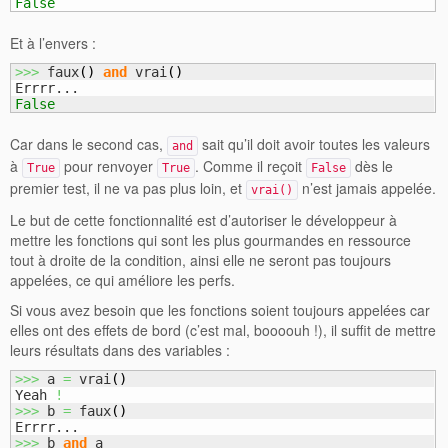
False
Et à l’envers :
>>>
 faux
(
)
and
 vrai
(
)
False
Car dans le second cas,
sait qu’il doit avoir toutes les valeurs
and
à
pour renvoyer
. Comme il reçoit
dès le
True
True
False
premier test, il ne va pas plus loin, et
n’est jamais appelée.
vrai()
Le but de cette fonctionnalité est d’autoriser le développeur à
mettre les fonctions qui sont les plus gourmandes en ressource
tout à droite de la condition, ainsi elle ne seront pas toujours
appelées, ce qui améliore les perfs.
Si vous avez besoin que les fonctions soient toujours appelées car
elles ont des effets de bord (c’est mal, boooouh !), il suffit de mettre
leurs résultats dans des variables :
>>>
 a 
=
 vrai
(
)
Yeah 
!
>>>
 b 
=
 faux
(
)
>>>
 b 
and