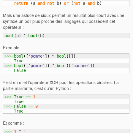
return
(
a 
and
not
 b
)
or
(
not
 a 
and
 b
)
Mais une astuce de sioux permet un résultat plus court avec une
syntaxe un poil plus proche des langages qui possèdent cet
opérateur :
bool
(
a
)
 ^ 
bool
(
b
)
Exemple :
>>>
bool
(
[
'pomme'
]
)
 ^ 
bool
(
[
]
)
True
>>>
bool
(
[
'pomme'
]
)
 ^ 
bool
(
[
'banane'
]
)
False
^ est en effet l’opérateur XOR pour les opérations binaires. La
partie marrante, c’est qu’en Python :
>>>
True
==
1
True
>>>
False
==
0
True
Et comme :
>>>
1
 ^ 
1