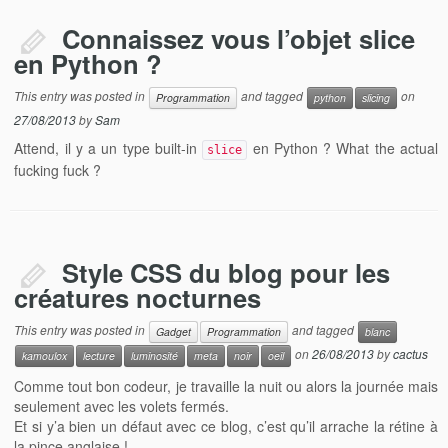
Connaissez vous l’objet slice
en Python ?
This entry was posted in
and tagged
on
Programmation
python
slicing
27/08/2013
by
Sam
Attend, il y a un type built-in
en Python ? What the actual
slice
fucking fuck ?
Style CSS du blog pour les
créatures nocturnes
This entry was posted in
and tagged
Gadget
Programmation
blanc
on
26/08/2013
by
cactus
kamoulox
lecture
luminosité
meta
noir
oeil
Comme tout bon codeur, je travaille la nuit ou alors la journée mais
seulement avec les volets fermés.
Et si y’a bien un défaut avec ce blog, c’est qu’il arrache la rétine à
la pince anglaise !