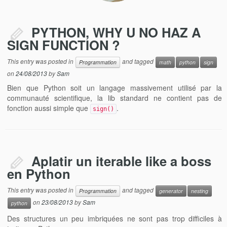
PYTHON, WHY U NO HAZ A
SIGN FUNCTION ?
This entry was posted in
and tagged
Programmation
math
python
sign
on
24/08/2013
by
Sam
Bien que Python soit un langage massivement utilisé par la
communauté scientifique, la lib standard ne contient pas de
fonction aussi simple que
.
sign()
Aplatir un iterable like a boss
en Python
This entry was posted in
and tagged
Programmation
generator
nesting
on
23/08/2013
by
Sam
python
Des structures un peu imbriquées ne sont pas trop difficiles à