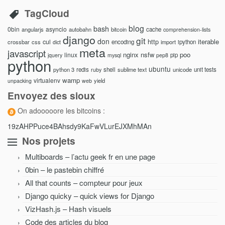
TagCloud
blog
bash
0bin
asyncio
angularjs
autobahn
bitcoin
cache
comprehension-lists
django
git
don
http
iterable
cul
crossbar
css
encoding
import
ipython
dict
meta
javascript
nginx
nsfw
poo
linux
pip
jquery
mysql
pep8
python
ubuntu
python 3
redis
shell
sublime text
unicode
unit tests
ruby
wamp
virtualenv
yield
unpacking
web
Envoyez des sioux
On adooooore les bitcoins :
19zAHPPuce4BAhsdy9KaFwVLurEJXMhMAn
Nos projets
Multiboards – l’actu geek fr en une page
0bin – le pastebin chiffré
All that counts – compteur pour jeux
Django quicky – quick views for Django
VizHash.js – Hash visuels
Code des articles du blog