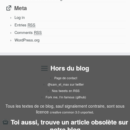
Meta
Log in
Entries
RSS
Comments
RSS
WordPress.org
Hors du blog
Page de contact
@sam_et_max sur twitter
Nos tweets en RSS
Fork me, I’m famous (github)
Tous les textes de ce blog, sauf signalement contraire, sont sous
licence
.
creative common 3.0 unported
Toi aussi, trouve un article obsolète sur
notre blog