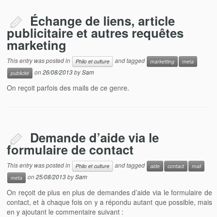
Échange de liens, article
publicitaire et autres requêtes
marketing
This entry was posted in
and tagged
Philo et culture
marketting
meta
on
26/08/2013
by
Sam
publicité
On reçoit parfois des mails de ce genre.
Demande d’aide via le
formulaire de contact
This entry was posted in
and tagged
Philo et culture
aide
contact
mail
on
25/08/2013
by
Sam
meta
On reçoit de plus en plus de demandes d’aide via le formulaire de
contact, et à chaque fois on y a répondu autant que possible, mais
en y ajoutant le commentaire suivant :