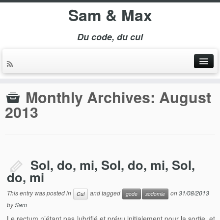
Sam & Max
Du code, du cul
Monthly Archives:
August
2013
Sol, do, mi, Sol, do, mi, Sol,
do, mi
This entry was posted in
and tagged
on
31/08/2013
Cul
gode
sodomie
by
Sam
Le rectum n’étant pas lubrifié et prévu initialement pour la sortie, et