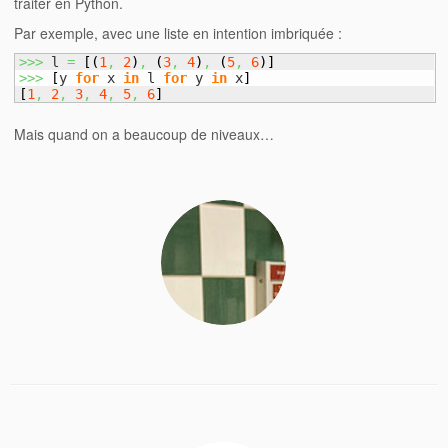
traiter en Python.
Par exemple, avec une liste en intention imbriquée :
>>>
 l 
=
[
(
1
,
2
)
,
(
3
,
4
)
,
(
5
,
6
)
]
>>>
[
y 
for
 x 
in
 l 
for
 y 
in
 x
]
[
1
,
2
,
3
,
4
,
5
,
6
]
Mais quand on a beaucoup de niveaux…