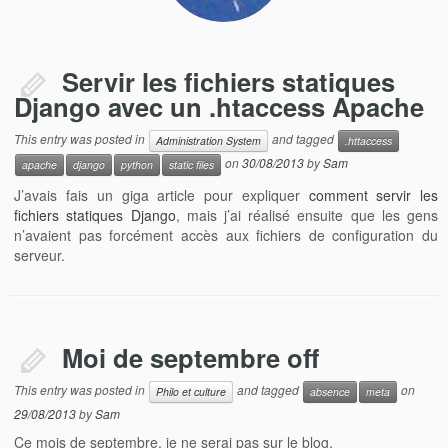
Servir les fichiers statiques
Django avec un .htaccess Apache
This entry was posted in
and tagged
Administration System
.httaccess
on
30/08/2013
by
Sam
apache
django
python
static files
J’avais fais un giga article pour expliquer
comment servir les
fichiers statiques Django
, mais j’ai réalisé ensuite que les gens
n’avaient pas forcément accès aux fichiers de configuration du
serveur.
Moi de septembre off
This entry was posted in
and tagged
on
Philo et culture
absence
meta
29/08/2013
by
Sam
Ce mois de septembre, je ne serai pas sur le blog.