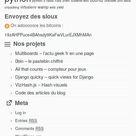
ubuntu
python 3
redis
shell
sublime text
unicode
unit tests
ruby
wamp
virtualenv
yield
unpacking
web
Envoyez des sioux
On adooooore les bitcoins :
19zAHPPuce4BAhsdy9KaFwVLurEJXMhMAn
Nos projets
Multiboards – l’actu geek fr en une page
0bin – le pastebin chiffré
All that counts – compteur pour jeux
Django quicky – quick views for Django
VizHash.js – Hash visuels
Code des articles du blog
Meta
Log in
Entries
RSS
Comments
RSS