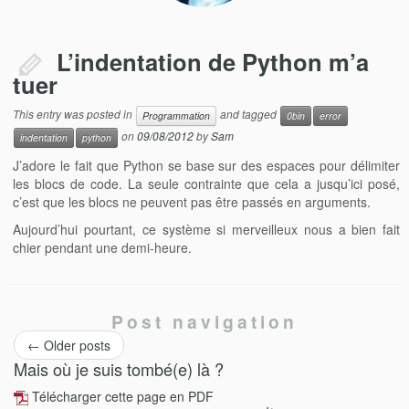
L’indentation de Python m’a
tuer
This entry was posted in
and tagged
Programmation
0bin
error
on
09/08/2012
by
Sam
indentation
python
J’adore le fait que Python se base sur des espaces pour délimiter
les blocs de code. La seule contrainte que cela a jusqu’ici posé,
c’est que les blocs ne peuvent pas être passés en arguments.
Aujourd’hui pourtant, ce système si merveilleux nous a bien fait
chier pendant une demi-heure.
Post navigation
←
Older posts
Mais où je suis tombé(e) là ?
Télécharger cette page en PDF