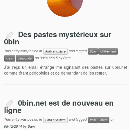
Des pastes mystérieux sur
0bin
This entry was posted in
and tagged
Philo et culture
0bin
chiffrement
on
30/01/2015
by
Sam
cryto
pédophilie
J’ai reçu un email étrange me signalant des pastes sur 0bin.net
comme étant pédophiles et de demandant de les retirer.
0bin.net est de nouveau en
ligne
This entry was posted in
and tagged
on
Philo et culture
0bin
meta
08/12/2014
by
Sam