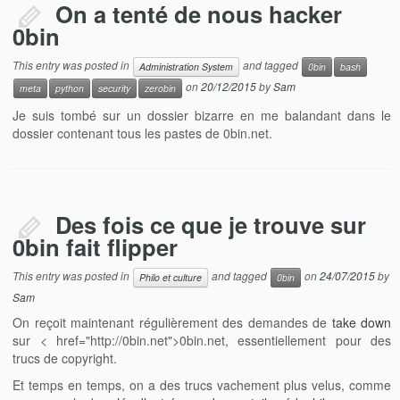
On a tenté de nous hacker
0bin
This entry was posted in
and tagged
Administration System
0bin
bash
on
20/12/2015
by
Sam
meta
python
security
zerobin
Je suis tombé sur un dossier bizarre en me balandant dans le
dossier contenant tous les pastes de 0bin.net.
Des fois ce que je trouve sur
0bin fait flipper
This entry was posted in
and tagged
on
24/07/2015
by
Philo et culture
0bin
Sam
On reçoit maintenant régulièrement des demandes de
take down
sur < href="http://0bin.net">0bin.net
, essentiellement pour des
trucs de copyright.
Et temps en temps, on a des trucs vachement plus velus, comme