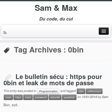
Sam & Max
Du code, du cul
Tag Archives :
0bin
Le bulletin sécu : https pour
0bin et leak de mots de passe
This entry was posted in
and tagged
Programmation
0bin
chiffrement
on
10/01/2016
by
Sam
hash
https
meta
password
sécurité
sysadmin
Bon, soit.