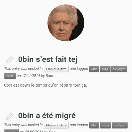
0bin s’est fait tej
This entry was posted in
and tagged
Philo et culture
0bin
blog
copyright
on
17/11/2014
by
Sam
meta
0bin est down le temps qu’on répare tout ça.
0bin a été migré
This entry was posted in
and tagged
Philo et culture
0bin
meta
pastebin
on
25/09/2014
by
Sam