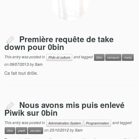
Première requête de take
down pour 0bin
This entry was posted in
and tagged
Philo et culture
0bin
censure
meta
on
09/07/2013
by
Sam
Ca fait tout drôle.
Nous avons mis puis enlevé
Piwik sur 0bin
This entry was posted in
and tagged
Administration System
Programmation
on
23/10/2012
by
Sam
0bin
piwik
zerobin