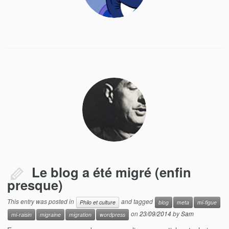
Le blog a été migré (enfin
presque)
This entry was posted in
and tagged
Philo et culture
blog
meta
mi-figue
on
23/09/2014
by
Sam
mi-raisin
migraine
migration
wordpress