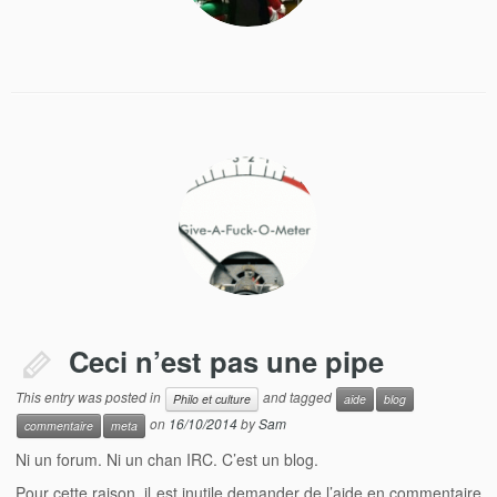
Ceci n’est pas une pipe
This entry was posted in
and tagged
Philo et culture
aide
blog
on
16/10/2014
by
Sam
commentaire
meta
Ni un forum. Ni un chan IRC. C’est un blog.
Pour cette raison, il est inutile demander de l’aide en commentaire.