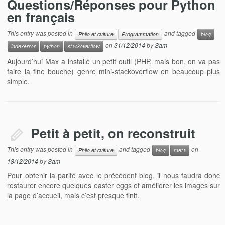
Questions/Réponses pour Python
en français
This entry was posted in
and tagged
Philo et culture
Programmation
blog
on
31/12/2014
by
Sam
indexerror
python
stackoverflow
Aujourd’hui Max a installé un petit outil (PHP, mais bon, on va pas
faire la fine bouche) genre mini-stackoverflow en beaucoup plus
simple.
Petit à petit, on reconstruit
This entry was posted in
and tagged
on
Philo et culture
blog
meta
18/12/2014
by
Sam
Pour obtenir la parité avec le précédent blog, il nous faudra donc
restaurer encore quelques easter eggs et améliorer les images sur
la page d’accueil, mais c’est presque finit.