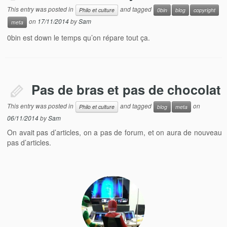
This entry was posted in
and tagged
Philo et culture
0bin
blog
copyright
on
17/11/2014
by
Sam
meta
0bin est down le temps qu’on répare tout ça.
Pas de bras et pas de chocolat
This entry was posted in
and tagged
on
Philo et culture
blog
meta
06/11/2014
by
Sam
On avait pas d’articles, on a pas de forum, et on aura de nouveau
pas d’articles.