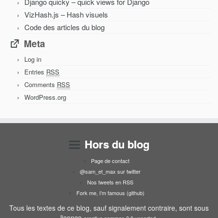
Django quicky – quick views for Django
VizHash.js – Hash visuels
Code des articles du blog
Meta
Log in
Entries
RSS
Comments
RSS
WordPress.org
Hors du blog
Page de contact
@sam_et_max sur twitter
Nos tweets en RSS
Fork me, I’m famous (github)
Tous les textes de ce blog, sauf signalement contraire, sont sous
licence
.
creative common 3.0 unported