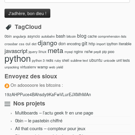
Address
TagCloud
blog
bash
0bin
asyncio
angularjs
autobahn
bitcoin
cache
comprehension-lists
django
git
don
http
iterable
cul
crossbar
css
encoding
import
ipython
dict
meta
javascript
nginx
nsfw
poo
linux
pip
jquery
mysql
pep8
python
ubuntu
python 3
redis
shell
sublime text
unicode
unit tests
ruby
wamp
virtualenv
yield
unpacking
web
Envoyez des sioux
On adooooore les bitcoins :
19zAHPPuce4BAhsdy9KaFwVLurEJXMhMAn
Nos projets
Multiboards – l’actu geek fr en une page
0bin – le pastebin chiffré
All that counts – compteur pour jeux