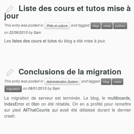
Liste des cours et tutos mise à
jour
This entry was posted in
and tagged
Philo et culture
blog
meta
python
on
22/06/2015
by
Sam
Les
listes des cours et tutos
du blog a été mise à jour.
Conclusions de la migration
This entry was posted in
and tagged
Administration System
blog
meta
on
08/01/2015
by
Sam
migration
La migration de serveur est terminée. Le blog, le
multiboards
,
IndexError
et
0bin
on été rétablis. On en a profité pour remettre
sur pied
AllThatCounts
qui avait été délaissé durant le dernier
crash.