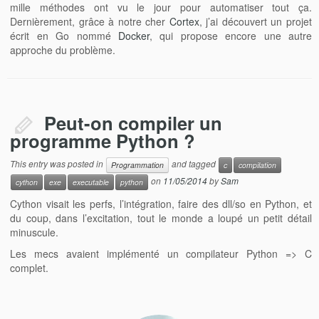
mille méthodes ont vu le jour pour automatiser tout ça.
Dernièrement, grâce à notre cher
Cortex
, j’ai découvert un projet
écrit en Go nommé
Docker
, qui propose encore une autre
approche du problème.
Peut-on compiler un
programme Python ?
This entry was posted in
and tagged
Programmation
c
compilation
on
11/05/2014
by
Sam
cython
exe
executable
python
Cython visait les perfs, l’intégration, faire des dll/so en Python, et
du coup, dans l’excitation, tout le monde a loupé un petit détail
minuscule.
Les mecs avaient implémenté un compilateur Python => C
complet.