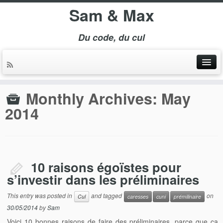
Sam & Max
Du code, du cul
Monthly Archives:
May
2014
10 raisons égoïstes pour
s’investir dans les préliminaires
This entry was posted in
and tagged
on
Cul
caresses
cuni
prémilinaire
30/05/2014
by
Sam
Voici 10 bonnes raisons de faire des préliminaires, parce que ça