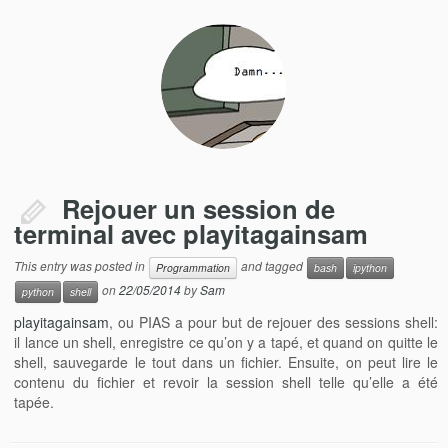
Rejouer un session de
terminal avec playitagainsam
This entry was posted in
and tagged
Programmation
bash
ipython
on
22/05/2014
by
Sam
python
shell
playitagainsam
, ou PIAS a pour but de rejouer des sessions shell:
il lance un shell, enregistre ce qu’on y a tapé, et quand on quitte le
shell, sauvegarde le tout dans un fichier. Ensuite, on peut lire le
contenu du fichier et revoir la session shell telle qu’elle a été
tapée.