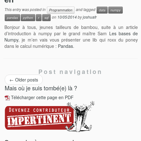
This entry was posted in
and tagged
Programmation
data
numpy
on
10/05/2014
by
joshuafr
pandas
python
r
sql
Bonjour à tous, jeunes tailleurs de bambou, suite à un article
d’introduction à numpy par le grand maître Sam
Les bases de
Numpy
, je m’en vais vous présenter une lib qui roxx du poney
dans le calcul numérique :
Pandas
.
Post navigation
←
Older posts
Mais où je suis tombé(e) là ?
Télécharger cette page en PDF