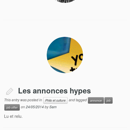
Les annonces hypes
This entry was posted in
and tagged
Philo et culture
annonce
job
on
24/05/2014
by
Sam
job offer
Lu et relu.