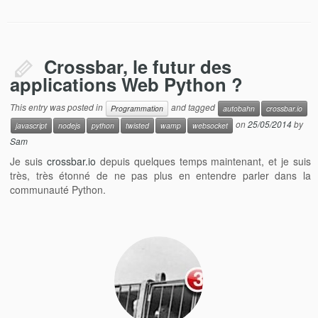
Crossbar, le futur des
applications Web Python ?
This entry was posted in
and tagged
Programmation
autobahn
crossbar.io
on
25/05/2014
by
javascript
nodejs
python
twisted
wamp
websocket
Sam
Je suis
crossbar.io
depuis quelques temps maintenant, et je suis
très, très étonné de ne pas plus en entendre parler dans la
communauté Python.