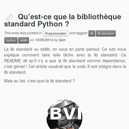
Qu’est-ce que la bibliothèque
standard Python ?
This entry was posted in
and tagged
Programmation
lib
lib standard
on
19/05/2014
by
Sam
python
stdlib
La lib standard ou stdlib, on vous en parle partout. Ce tuto vous
explique comment faire telle tâche avec la lib standard. Ce
README dit qu’il n’y a que la lib standard comme dépendance,
c’est génial ! Cet article voudrait que le code X soit intégré dans la
lib standard.
Mais au fait, c’est quoi la lib standard ?