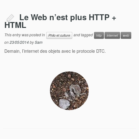
Le Web n’est plus HTTP +
HTML
This entry was posted in
and tagged
Philo et culture
http
internet
web
on
23/05/2014
by
Sam
Demain, l’internet des objets avec le protocole DTC.