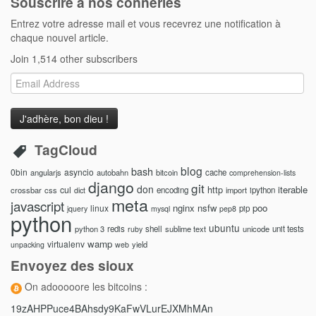
Souscrire à nos conneries
Entrez votre adresse mail et vous recevrez une notification à
chaque nouvel article.
Join 1,514 other subscribers
Email
Address
TagCloud
blog
bash
0bin
asyncio
angularjs
autobahn
bitcoin
cache
comprehension-lists
django
git
don
http
iterable
cul
crossbar
css
encoding
import
ipython
dict
meta
javascript
nginx
nsfw
poo
linux
pip
jquery
mysql
pep8
python
ubuntu
python 3
redis
shell
sublime text
unicode
unit tests
ruby
wamp
virtualenv
yield
unpacking
web
Envoyez des sioux
On adooooore les bitcoins :
19zAHPPuce4BAhsdy9KaFwVLurEJXMhMAn