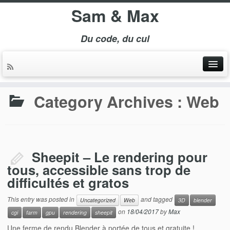
Sam & Max
Du code, du cul
Category Archives :
Web
Sheepit – Le rendering pour
tous, accessible sans trop de
difficultés et gratos
This entry was posted in
and tagged
Uncategorized
Web
3D
blender
on
18/04/2017
by
Max
cgi
farm
gpu
rendering
sheepit
Une ferme de rendu Blender à portée de tous et gratuite !