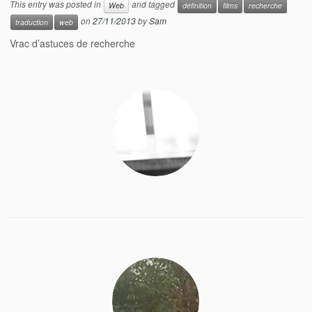
This entry was posted in
and tagged
Web
définition
films
recherche
on
27/11/2013
by
Sam
traduction
web
Vrac d’astuces de recherche