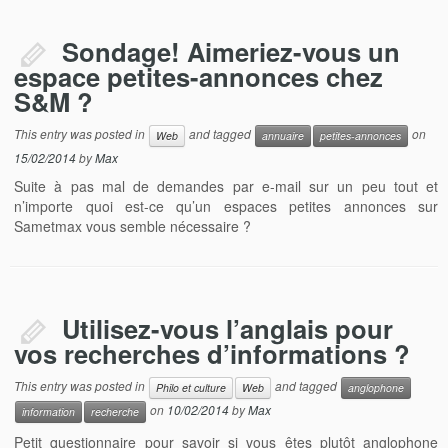
Sondage! Aimeriez-vous un
espace petites-annonces chez
S&M ?
This entry was posted in
and tagged
on
Web
annuaire
petites-annonces
15/02/2014
by
Max
Suite à pas mal de demandes par e-mail sur un peu tout et
n’importe quoi est-ce qu’un espaces petites annonces sur
Sametmax vous semble nécessaire ?
Utilisez-vous l’anglais pour
vos recherches d’informations ?
This entry was posted in
and tagged
Philo et culture
Web
anglophone
on
10/02/2014
by
Max
information
recherche
Petit questionnaire pour savoir si vous êtes plutôt anglophone