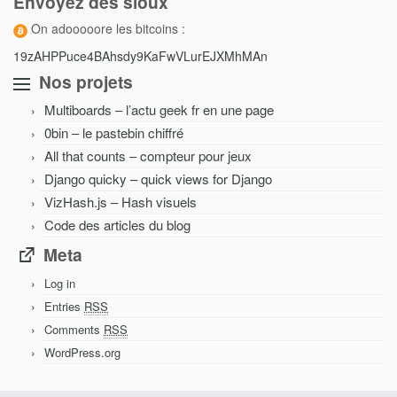
Envoyez des sioux
On adooooore les bitcoins :
19zAHPPuce4BAhsdy9KaFwVLurEJXMhMAn
Nos projets
Multiboards – l’actu geek fr en une page
0bin – le pastebin chiffré
All that counts – compteur pour jeux
Django quicky – quick views for Django
VizHash.js – Hash visuels
Code des articles du blog
Meta
Log in
Entries
RSS
Comments
RSS
WordPress.org