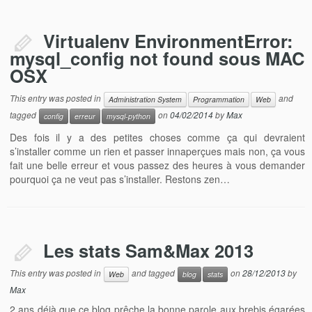
Virtualenv EnvironmentError:
mysql_config not found sous MAC
OSX
This entry was posted in
and
Administration System
Programmation
Web
tagged
on
04/02/2014
by
Max
config
erreur
mysql-python
Des fois il y a des petites choses comme ça qui devraient
s’installer comme un rien et passer innaperçues mais non, ça vous
fait une belle erreur et vous passez des heures à vous demander
pourquoi ça ne veut pas s’installer. Restons zen…
Les stats Sam&Max 2013
This entry was posted in
and tagged
on
28/12/2013
by
Web
blog
stats
Max
2 ans déjà que ce blog prêche la bonne parole aux brebis égarées