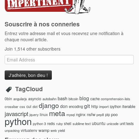
Souscrire à nos conneries
Entrez votre adresse mail et vous recevrez une notification à
chaque nouvel article.
Join 1,514 other subscribers
Email
Address
TagCloud
blog
bash
0bin
asyncio
angularjs
autobahn
bitcoin
cache
comprehension-lists
django
git
don
http
iterable
cul
crossbar
css
encoding
import
ipython
dict
meta
javascript
nginx
nsfw
poo
linux
pip
jquery
mysql
pep8
python
ubuntu
python 3
redis
shell
sublime text
unicode
unit tests
ruby
wamp
virtualenv
yield
unpacking
web