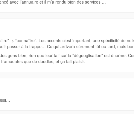
encé avec l’annuaire et il m’a rendu bien des services …
naitre” -> “connaître”. Les accents c’est important, une spécificité de not
 voir passer à la trappe… Ce qui arrivera sûrement tôt ou tard, mais bon
es gens bien, rien que leur taff sur la “dégooglisation” est énorme. Ce
 framadates que de doodles, et ça fait plaisir.
aussi…