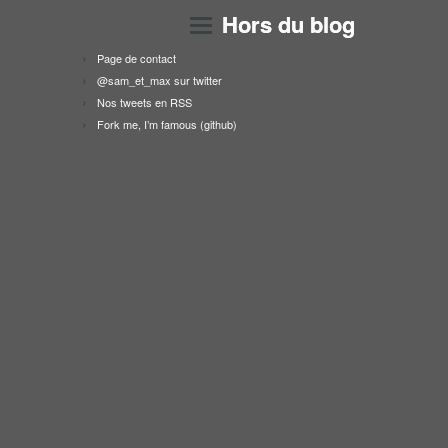
Hors du blog
Page de contact
@sam_et_max sur twitter
Nos tweets en RSS
Fork me, I’m famous (github)