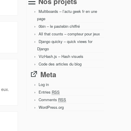
Nos projets
Multiboards – l’actu geek fr en une
page
0bin – le pastebin chiffré
All that counts – compteur pour jeux
Django quicky – quick views for
Django
VizHash.js – Hash visuels
Code des articles du blog
Meta
Log in
 eux.
Entries
RSS
Comments
RSS
WordPress.org