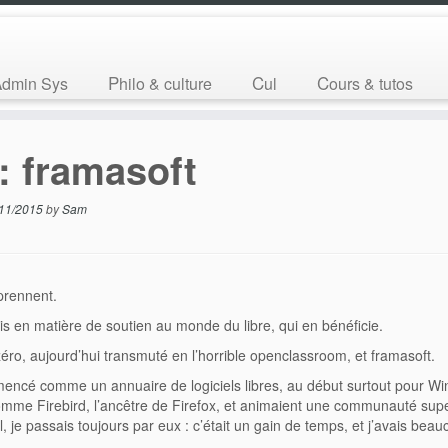
Admin Sys
Philo & culture
Cul
Cours & tutos
: framasoft
11/2015
by
Sam
prennent.
ais en matière de soutien au monde du libre, qui en bénéficie.
 zéro, aujourd’hui transmuté en l’horrible openclassroom, et framasoft.
mencé comme un annuaire de logiciels libres, au début surtout pour Wi
 comme Firebird, l’ancêtre de Firefox, et animaient une communauté su
l, je passais toujours par eux : c’était un gain de temps, et j’avais bea