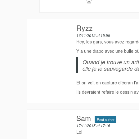
\o/
Ryzz
17/11/2015 at 15:55
Hey, les gars, vous avez regard
Y a une diapo avec une bulle où 
Quand je trouve un arti
clic je le sauvegarde
Et on voit en capture d’écran l’
Ils devraient refaire le dessin a
Sam
Post author
17/11/2015 at 17:16
Lol