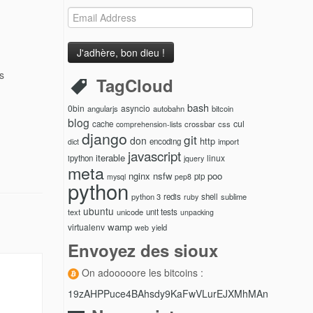
Email
Address
s
TagCloud
bash
0bin
asyncio
angularjs
autobahn
bitcoin
blog
cul
cache
crossbar
css
comprehension-lists
django
git
don
http
encoding
import
dict
javascript
iterable
linux
ipython
jquery
meta
nginx
nsfw
poo
pip
mysql
pep8
python
python 3
redis
shell
sublime
ruby
ubuntu
text
unicode
unit tests
unpacking
wamp
virtualenv
yield
web
Envoyez des sioux
On adooooore les bitcoins :
19zAHPPuce4BAhsdy9KaFwVLurEJXMhMAn