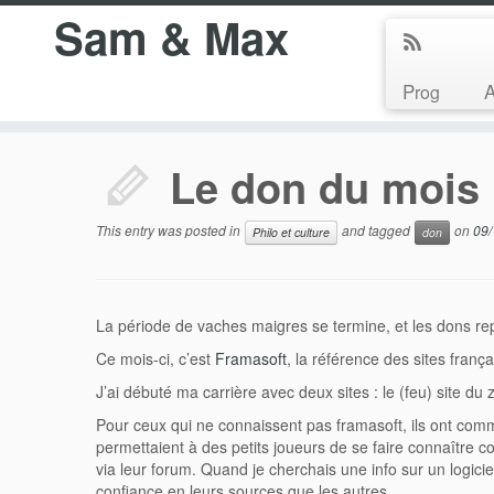
Sam & Max
Prog
Le don du mois 
This entry was posted in
and tagged
on
09/
Philo et culture
don
La période de vaches maigres se termine, et les dons re
Ce mois-ci, c’est
Framasoft
, la référence des sites franç
J’ai débuté ma carrière avec deux sites : le (feu) site du
Pour ceux qui ne connaissent pas framasoft, ils ont com
permettaient à des petits joueurs de se faire connaître
via leur forum. Quand je cherchais une info sur un logicie
confiance en leurs sources que les autres.