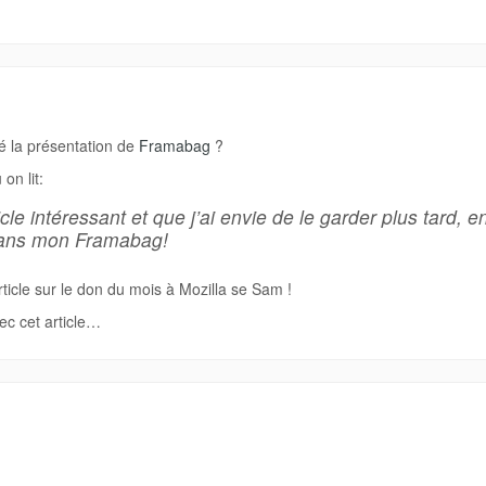
é la présentation de
Framabag
?
on lit:
cle intéressant et que j’ai envie de le garder plus tard, e
 dans mon Framabag!
article sur le don du mois à Mozilla se Sam !
vec cet article…