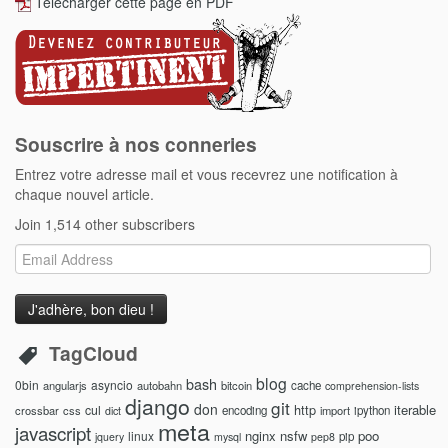
Télécharger cette page en PDF
Souscrire à nos conneries
Entrez votre adresse mail et vous recevrez une notification à
chaque nouvel article.
Join 1,514 other subscribers
Email
Address
TagCloud
blog
bash
0bin
asyncio
angularjs
autobahn
bitcoin
cache
comprehension-lists
django
git
don
http
iterable
cul
crossbar
css
encoding
import
ipython
dict
meta
javascript
nginx
nsfw
poo
linux
pip
jquery
mysql
pep8