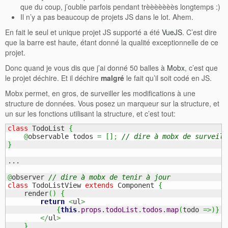
que du coup, j’oublie parfois pendant trèèèèèèès longtemps :)
Il n’y a pas beaucoup de projets JS dans le lot. Ahem.
En fait le seul et unique projet JS supporté a été
VueJS
. C’est dire
que la barre est haute, étant donné la qualité exceptionnelle de ce
projet.
Donc quand je vous dis que j’ai donné 50 balles à
Mobx
, c’est que
le projet déchire. Et il déchire
malgré
le fait qu’il soit codé en JS.
Mobx permet, en gros, de surveiller les modifications à une
structure de données. Vous posez un marqueur sur la structure, et
un sur les fonctions utilisant la structure, et c’est tout:
class
 TodoList 
{
@
observable todos 
=
[
]
;
// dire à mobx de surveill
}
...

@
observer 
// dire à mobx de tenir à jour
class
 TodoListView 
extends
 Component 
{
    render
(
)
{
return
<
ul
>
{
this
.
props
.
todoList
.
todos
.
map
(
todo 
=>
)
}
</
ul
>
}