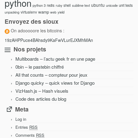
python
ubuntu
python 3
redis
shell
sublime text
unicode
unit tests
ruby
wamp
virtualenv
yield
unpacking
web
Envoyez des sioux
On adooooore les bitcoins :
19zAHPPuce4BAhsdy9KaFwVLurEJXMhMAn
Nos projets
Multiboards – l’actu geek fr en une page
0bin – le pastebin chiffré
All that counts – compteur pour jeux
Django quicky – quick views for Django
VizHash.js – Hash visuels
Code des articles du blog
Meta
Log in
Entries
RSS
Comments
RSS