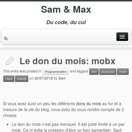
Sam & Max
Du code, du cul
Le don du mois: mobx
This entry was posted in
and tagged
Programmation
don
javascript
mobx
on
02/07/2018
by
Sam
react
reactjs
Si vous avez suivi un peu les différents
dons du mois
au fur et à
mesure de la vie du blog, vous avez du vous rendre compte de 2
choses:
Le don du mois n’est pas mensuel. Il est juste limité à un par
mois. Ça m’évite la pression d’être un bon samaritain. Sauf