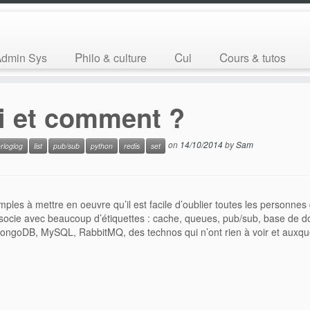
Admin Sys
Philo & culture
Cul
Cours & tutos
i et comment ?
on
14/10/2014
by
Sam
rloglog
list
pub/sub
python
redis
set
imples à mettre en oeuvre qu’il est facile d’oublier toutes les personnes
associe avec beaucoup d’étiquettes : cache, queues, pub/sub, base de 
goDB, MySQL, RabbitMQ, des technos qui n’ont rien à voir et auxqu