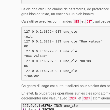
La clé doit être une chaîne de caractères, de préférence
gros bloc de texte, un entier ou un blob binaire.
Ca s’utilise avec les commandes
et
, qui peuv
SET
GET
127.0.0.1:6379> GET une_cle

(nil)

127.0.0.1:6379> SET une_cle "Une valeur"

OK

127.0.0.1:6379> GET une_cle

"Une valeur"

127.0.0.1:6379> SET une_cle 780708

OK

127.0.0.1:6379> GET une_cle

"780708"
Ce genre d’usage est surtout sollicité pour stocker des 
En effet, la plupart des opérations sur les clés sont at
décrémenter une valeur avec
et
atomiqueme
INCR
DECR
127.0.0.1:
6379
>
(
integer
)
780709