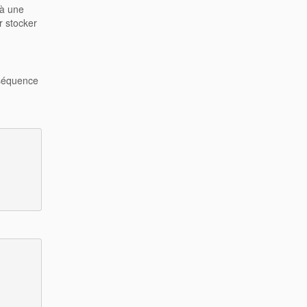
 à une
r stocker
 séquence