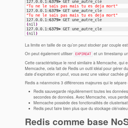
127.0.0.1:
6379
>
"Tu ne le sais pas mais tu es deja mort"
127.0.0.1:
6379
>
"Tu ne le sais pas mais tu es deja mort"
127.0.0.1:
6379
>
(
nil
)
127.0.0.1:
6379
>
(
nil
)
La limite en taille de ce qu’on peut stocker par couple es
On peut également utiliser
et un timestamp uni
EXPIREAT
Cette caractéristique le rend similaire à Memcache, qui
Memcache, cela fait de Redis un outil idéal pour gérer du
date d’expiration et pouf, vous avez une valeur cachée g
Redis a néanmoins 3 différences majeures qui le sépar
Redis sauvegarde régulièrement toutes les données s
secondes de données. Avec Memcache, vous perdez
Memcache possède des fonctionalités de clusterisati
Redis peut faire bien plus que du stockage clé/valeu
Redis comme base NoS