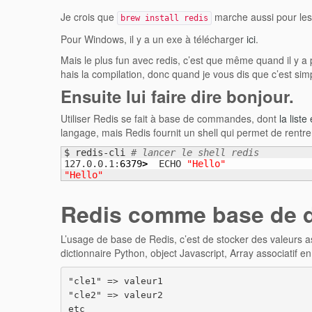
Je crois que
marche aussi pour le
brew install redis
Pour Windows, il y a un exe à télécharger
ici
.
Mais le plus fun avec redis, c’est que même quand il y a p
hais la compilation, donc quand je vous dis que c’est simp
Ensuite lui faire dire bonjour.
Utiliser Redis se fait à base de commandes, dont
la liste 
langage, mais Redis fournit un shell qui permet de rent
$ redis-cli 
# lancer le shell redis
127.0.0.1:
6379
>
  ECHO 
"Hello"
"Hello"
Redis comme base de d
L’usage de base de Redis, c’est de stocker des valeurs
dictionnaire Python, object Javascript, Array associatif 
"cle1" => valeur1

"cle2" => valeur2

etc