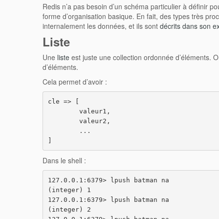
Redis n’a pas besoin d’un schéma particulier à définir p
forme d’organisation basique. En fait, des types très pr
internalement les données, et ils sont
décrits dans son e
Liste
Une
liste
est juste une collection ordonnée d’éléments. On
d’éléments.
Cela permet d’avoir :
cle => [

	valeur1,

	valeur2,

	...

]
Dans le shell :
127.0.0.1:6379> lpush batman na

(integer) 1

127.0.0.1:6379> lpush batman na

(integer) 2
