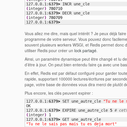
127.0.0.1:
6379
>
(
integer
)
780710
127.0.0.1:
6379
>
(
integer
)
780709
127.0.0.1:
6379
>
Vous allez me dire, mais quel intérêt ? Je peux déjà fair
programme de votre serveur. Vous pouvez donc facilemen
souvent plusieurs workers WSGI, et Redis permet donc de
utiliser Redis pour créer un
lock partagé
.
Ainsi, un paramètre dynamique peut être changé et lu depu
d’être à jour. On peut bien entendu faire ça avec une ba
En effet, Redis est par défaut configuré pour garder toute
rapide, supportant 100000 lectures/écritures par seconde
page, votre base de données vous dira merci de plutôt 
Plus encore, les clés peuvent expirer :
127.0.0.1:
6379
>
 SET une_autre_cle 
"Tu ne le 
OK

127.0.0.1:
6379
>
 EXPIRE une_autre_cle 
5
# cet
(
integer
)
1
127.0.0.1:
6379
>
"Tu ne le sais pas mais tu es deja mort"