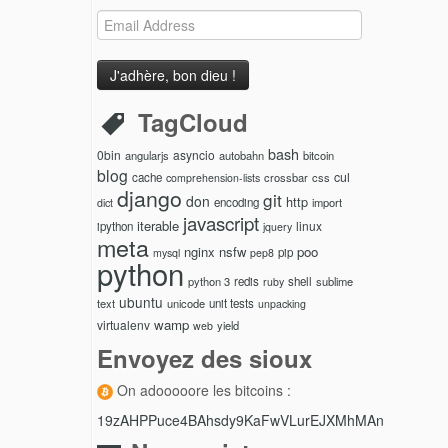
Email
Address
TagCloud
bash
0bin
asyncio
angularjs
autobahn
bitcoin
blog
cul
cache
crossbar
css
comprehension-lists
django
git
don
http
encoding
import
dict
javascript
iterable
linux
ipython
jquery
meta
nginx
nsfw
poo
pip
mysql
pep8
python
python 3
redis
shell
sublime
ruby
ubuntu
text
unicode
unit tests
unpacking
wamp
virtualenv
yield
web
Envoyez des sioux
On adooooore les bitcoins :
19zAHPPuce4BAhsdy9KaFwVLurEJXMhMAn