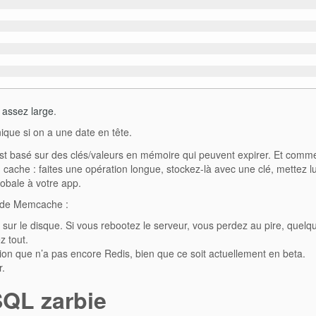
t
assez large
.
que si on a une date en tête.
 est basé sur des clés/valeurs en mémoire qui peuvent expirer. Et comm
 cache : faites une opération longue, stockez-là avec une clé, mettez l
lobale à votre app.
e de Memcache :
ur le disque. Si vous rebootez le serveur, vous perdez au pire, quelq
 tout.
on que n’a pas encore Redis, bien que ce soit actuellement en beta.
r.
QL zarbie