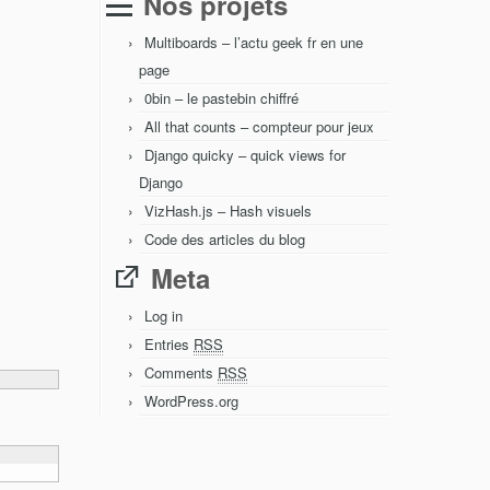
Nos projets
Multiboards – l’actu geek fr en une
page
0bin – le pastebin chiffré
All that counts – compteur pour jeux
Django quicky – quick views for
Django
VizHash.js – Hash visuels
Code des articles du blog
Meta
Log in
Entries
RSS
Comments
RSS
WordPress.org