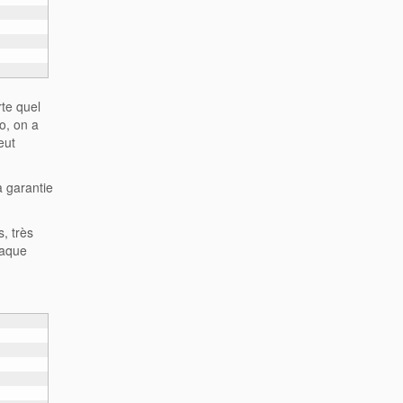
rte quel
o, on a
eut
a garantie
, très
haque