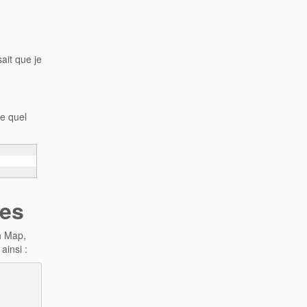
ait que je
e quel
les
h Map,
ainsi :