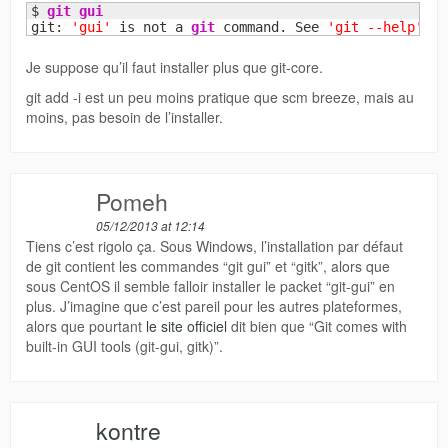
$ 
git gui
git: 
'gui'
 is not a 
git
 command. See 
'git --help'
.
Je suppose qu’il faut installer plus que git-core.
git add -i est un peu moins pratique que scm breeze, mais au
moins, pas besoin de l’installer.
Pomeh
05/12/2013 at 12:14
Tiens c’est rigolo ça. Sous Windows, l’installation par défaut
de git contient les commandes “git gui” et “gitk”, alors que
sous CentOS il semble falloir installer le packet “git-gui” en
plus. J’imagine que c’est pareil pour les autres plateformes,
alors que pourtant
le site officiel
dit bien que “Git comes with
built-in GUI tools (git-gui, gitk)”.
kontre