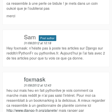
ca ressemble à une perle ce bidule ! je mets dans un coin
oukcé que je l’oublierai pas
merci
Sam
Post author
31/08/2012 at 10:18
Hey foxmask: n’hésite pas à poste tes articles sur Django sur
reddit/r/PythonFr ou pythonlive.fr. Aujourd’hui je l’ai fais avec 2
de tes articles pour que tu vois ce que ça donne.
foxmask
31/08/2012 at 12:43
heu oui mais heu en fait pythonlive je vois comment ca
marche mais reddit je n’ai pas saisi l’intéret. Pour moi ca
ressemblait à un bookmarking à la delicious. A mieux regarder
ca ressemble à un gestionnaire de planète comme ici
http://www.django-fr.org/planete/
mais ranger par