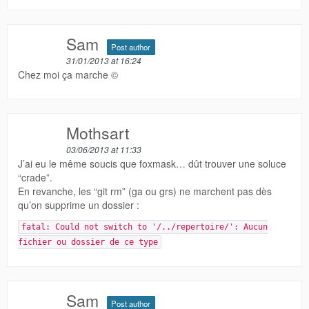
Sam
Post author
31/01/2013 at 16:24
Chez moi ça marche ©
Mothsart
03/06/2013 at 11:33
J’ai eu le même soucis que foxmask… dût trouver une soluce
“crade”.
En revanche, les “git rm” (ga ou grs) ne marchent pas dès
qu’on supprime un dossier :
fatal: Could not switch to '/../repertoire/': Aucun
fichier ou dossier de ce type
Sam
Post author