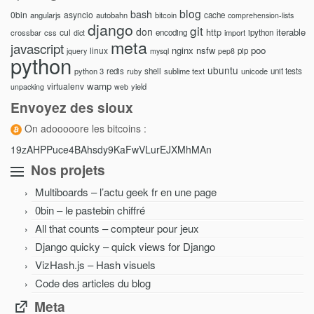
blog
bash
0bin
asyncio
angularjs
autobahn
bitcoin
cache
comprehension-lists
django
git
don
http
iterable
cul
crossbar
css
encoding
import
ipython
dict
meta
javascript
nginx
nsfw
poo
linux
pip
jquery
mysql
pep8
python
ubuntu
python 3
redis
shell
sublime text
unicode
unit tests
ruby
wamp
virtualenv
yield
unpacking
web
Envoyez des sioux
On adooooore les bitcoins :
19zAHPPuce4BAhsdy9KaFwVLurEJXMhMAn
Nos projets
Multiboards – l’actu geek fr en une page
0bin – le pastebin chiffré
All that counts – compteur pour jeux
Django quicky – quick views for Django
VizHash.js – Hash visuels
Code des articles du blog
Meta