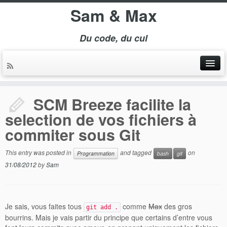
Sam & Max
Du code, du cul
SCM Breeze facilite la
selection de vos fichiers à
commiter sous Git
This entry was posted in
and tagged
on
Programmation
bash
git
31/08/2012
by
Sam
Je sais, vous faites tous
comme
Max
des gros
git add .
bourrins. Mais je vais partir du principe que certains d’entre vous