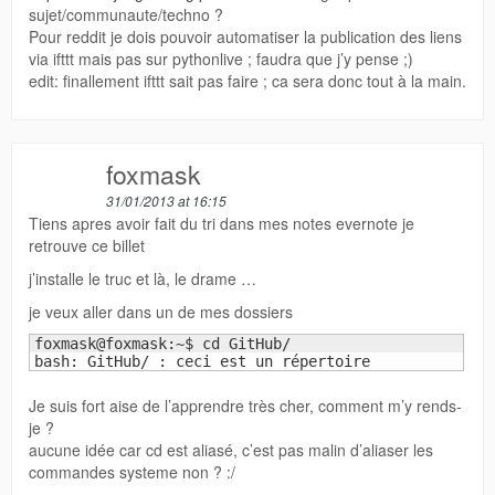
sujet/communaute/techno ?
Pour reddit je dois pouvoir automatiser la publication des liens
via ifttt mais pas sur pythonlive ; faudra que j’y pense ;)
edit: finallement ifttt sait pas faire ; ca sera donc tout à la main.
foxmask
31/01/2013 at 16:15
Tiens apres avoir fait du tri dans mes notes evernote je
retrouve ce billet
j’installe le truc et là, le drame …
je veux aller dans un de mes dossiers
foxmask@foxmask:~$ cd GitHub/

bash: GitHub/ : ceci est un répertoire
Je suis fort aise de l’apprendre très cher, comment m’y rends-
je ?
aucune idée car cd est aliasé, c’est pas malin d’aliaser les
commandes systeme non ? :/