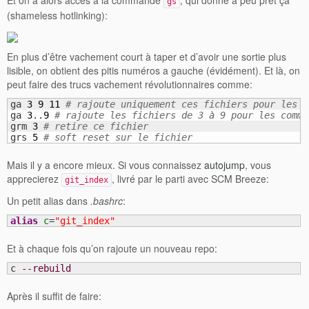
Et on a alors accès à la commande
, qui donne à peu prêt ça
gs
(shameless hotlinking):
En plus d’être vachement court à taper et d’avoir une sortie plus
lisible, on obtient des pitis numéros a gauche (évidément). Et là, on
peut faire des trucs vachement révolutionnaires comme:
ga 
3
9
11
# rajoute uniquement ces fichiers pour les f
ga 
3
..
9
# rajoute les fichiers de 3 à 9 pour les commi
grm 
3
# retire ce fichier
grs 
5
# soft reset sur le fichier
Mais il y a encore mieux. Si vous connaissez
autojump
, vous
apprecierez
, livré par le parti avec SCM Breeze:
git_index
Un petit alias dans
.bashrc
:
alias
c
=
"git_index"
Et à chaque fois qu’on rajoute un nouveau repo:
c 
--rebuild
Après il suffit de faire: