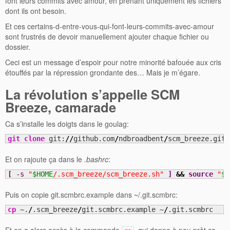
font leurs commits avec amour, en prenant uniquement les fichiers
dont ils ont besoin.
Et ces certains-d-entre-vous-qui-font-leurs-commits-avec-amour
sont frustrés de devoir manuellement ajouter chaque fichier ou
dossier.
Ceci est un message d’espoir pour notre minorité bafouée aux cris
étouffés par la répression grondante des… Mais je m’égare.
La révolution s’appelle SCM
Breeze, camarade
Ca s’installe les doigts dans le goulag:
git clone
 git:
//
github.com
/
ndbroadbent
/
scm_breeze.git 
Et on rajoute ça dans le
.bashrc
:
[
-s
"
$HOME
/.scm_breeze/scm_breeze.sh"
]
&&
source
"
$H
Puis on copie git.scmbrc.example dans ~/.git.scmbrc:
cp
 ~.
/
.scm_breeze
/
git.scmbrc.example ~
/
.git.scmbrc