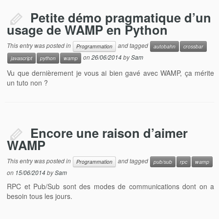
Petite démo pragmatique d’un
usage de WAMP en Python
This entry was posted in
and tagged
Programmation
autobahn
crossbar
on
26/06/2014
by
Sam
javascript
python
wamp
Vu que dernièrement je vous ai bien gavé avec WAMP, ça mérite
un tuto non ?
Encore une raison d’aimer
WAMP
This entry was posted in
and tagged
Programmation
pub/sub
rpc
wamp
on
15/06/2014
by
Sam
RPC et Pub/Sub sont des modes de communications dont on a
besoin tous les jours.