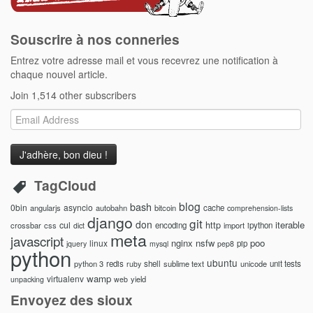
Souscrire à nos conneries
Entrez votre adresse mail et vous recevrez une notification à
chaque nouvel article.
Join 1,514 other subscribers
Email
Address
TagCloud
blog
bash
0bin
asyncio
angularjs
autobahn
bitcoin
cache
comprehension-lists
django
git
don
http
iterable
cul
crossbar
css
encoding
import
ipython
dict
meta
javascript
nginx
nsfw
poo
linux
pip
jquery
mysql
pep8
python
ubuntu
python 3
redis
shell
sublime text
unicode
unit tests
ruby
wamp
virtualenv
yield
unpacking
web
Envoyez des sioux