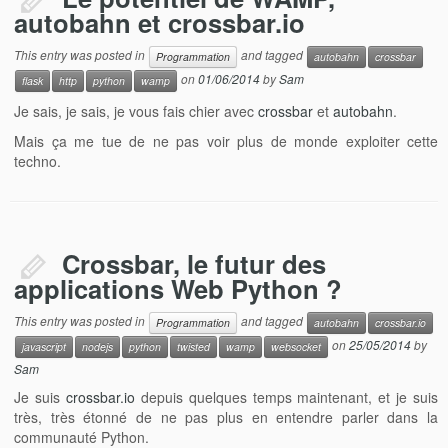
autobahn et crossbar.io
This entry was posted in
and tagged
Programmation
autobahn
crossbar
on
01/06/2014
by
Sam
flask
http
python
wamp
Je sais, je sais, je vous fais chier avec
crossbar
et
autobahn
.
Mais ça me tue de ne pas voir plus de monde exploiter cette
techno.
Crossbar, le futur des
applications Web Python ?
This entry was posted in
and tagged
Programmation
autobahn
crossbar.io
on
25/05/2014
by
javascript
nodejs
python
twisted
wamp
websocket
Sam
Je suis
crossbar.io
depuis quelques temps maintenant, et je suis
très, très étonné de ne pas plus en entendre parler dans la
communauté Python.