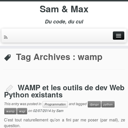
Sam & Max
Du code, du cul
Tag Archives :
wamp
WAMP et les outils de dev Web
Python existants
This entry was posted in
and tagged
Programmation
django
python
on
02/07/2014
by
Sam
wamp
wsgi
C’est tout naturellement qu’on a fini par me poser (par mail), ze
question.