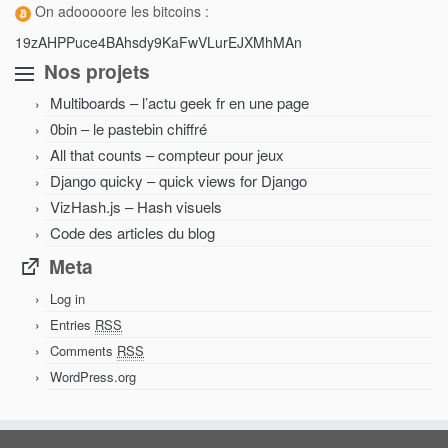
On adooooore les bitcoins :
19zAHPPuce4BAhsdy9KaFwVLurEJXMhMAn
Nos projets
Multiboards – l’actu geek fr en une page
0bin – le pastebin chiffré
All that counts – compteur pour jeux
Django quicky – quick views for Django
VizHash.js – Hash visuels
Code des articles du blog
Meta
Log in
Entries
RSS
Comments
RSS
WordPress.org