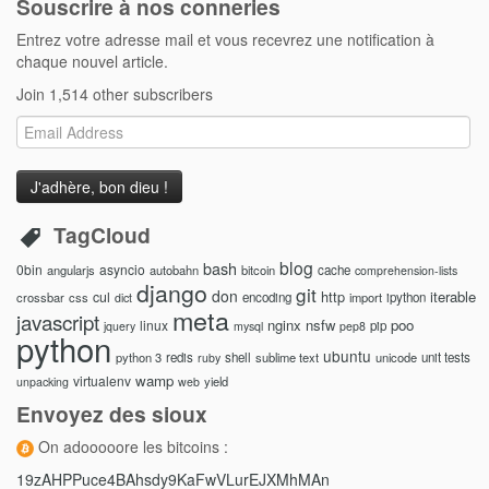
Souscrire à nos conneries
Entrez votre adresse mail et vous recevrez une notification à
chaque nouvel article.
Join 1,514 other subscribers
Email
Address
TagCloud
blog
bash
0bin
asyncio
angularjs
autobahn
bitcoin
cache
comprehension-lists
django
git
don
http
iterable
cul
crossbar
css
encoding
import
ipython
dict
meta
javascript
nginx
nsfw
poo
linux
pip
jquery
mysql
pep8
python
ubuntu
python 3
redis
shell
sublime text
unicode
unit tests
ruby
wamp
virtualenv
yield
unpacking
web
Envoyez des sioux
On adooooore les bitcoins :
19zAHPPuce4BAhsdy9KaFwVLurEJXMhMAn