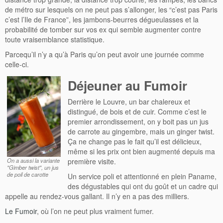
de métro sur lesquels on ne peut pas s’allonger, les “c’est pas Paris
c’est l’Ile de France”, les jambons-beurres dégueulasses et la
probabilité de tomber sur vos ex qui semble augmenter contre
toute vraisemblance statistique.
Parcequ’il n’y a qu’à Paris qu’on peut avoir une journée comme
celle-ci.
Déjeuner au Fumoir
Derrière le Louvre, un bar chalereux et
distingué, de bois et de cuir. Comme c’est le
premier arrondissement, on y boit pas un jus
de carrote au gingembre, mais un ginger twist.
Ça ne change pas le fait qu’il est délicieux,
même si les prix ont bien augmenté depuis ma
On a aussi la variante
première visite.
"Gimber twist", un jus
de poil de carotte
Un service poli et attentionné en plein Paname,
des dégustables qui ont du goût et un cadre qui
appelle au rendez-vous gallant. Il n’y en a pas des milliers.
Le Fumoir
, où l’on ne peut plus vraiment fumer.