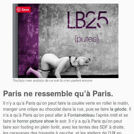
Save
Tou(te)s mes ami(e)s de ce soir là m'en parlent encore
Paris ne ressemble qu’à Paris.
Il n’y a qu’a Paris qu’on peut faire la coulée verte en roller le matin,
manger une crèpe au chocolat dans la rue, puis se faire
la géode
. Il
n’a a qu’à Paris qu’on peut aller à
Fontainebleau
l’après midi et se
faire le
horror picture show
le soir. Il n’y a qu’à Paris qu’on peut
faire son footing en plein forêt, avec les tentes des SDF à droite,
les caravanes des travestis à gauche, et les ateliers de l’
UX
en