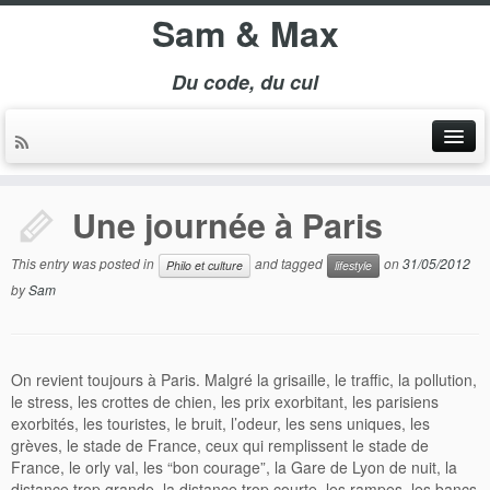
Sam & Max
Du code, du cul
Une journée à Paris
This entry was posted in
and tagged
on
31/05/2012
Philo et culture
lifestyle
by
Sam
On revient toujours à Paris. Malgré la grisaille, le traffic, la pollution,
le stress, les crottes de chien, les prix exorbitant, les parisiens
exorbités, les touristes, le bruit, l’odeur, les sens uniques, les
grèves, le stade de France, ceux qui remplissent le stade de
France, le orly val, les “bon courage”, la Gare de Lyon de nuit, la
distance trop grande, la distance trop courte, les rampes, les bancs